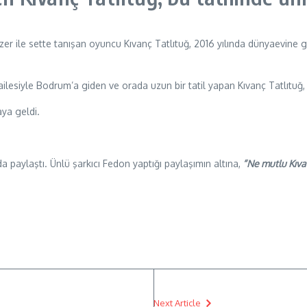
er ile sette tanışan oyuncu Kıvanç Tatlıtuğ, 2016 yılında dünyaevine gi
e ailesiyle Bodrum’a giden ve orada uzun bir tatil yapan Kıvanç Tatlıtuğ
aya geldi.
da paylaştı. Ünlü şarkıcı Fedon yaptığı paylaşımın altına,
“Ne mutlu Kıvan
Next Article