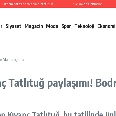
Özdemir ailesinden rüya gibi düğün
Aile kavgası bitmiyor!
ar
Siyaset
Magazin
Moda
Spor
Teknoloji
Ekonomi
um’da buluştular
nç Tatlıtuğ paylaşımı! Bod
en Kıvanç Tatlıtuğ, bu tatilinde ünl