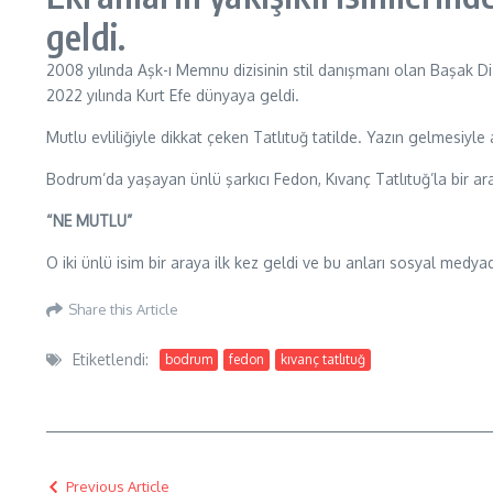
geldi.
2008 yılında Aşk-ı Memnu dizisinin stil danışmanı olan Başak Diz
2022 yılında Kurt Efe dünyaya geldi.
Mutlu evliliğiyle dikkat çeken Tatlıtuğ tatilde. Yazın gelmesiyl
Bodrum’da yaşayan ünlü şarkıcı Fedon, Kıvanç Tatlıtuğ’la bir ar
“NE MUTLU”
O iki ünlü isim bir araya ilk kez geldi ve bu anları sosyal medya
Share this Article
Etiketlendi:
bodrum
fedon
kıvanç tatlıtuğ
Previous Article