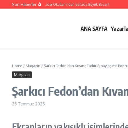
İçeriğe atla
Son Haberler
Lider Okulları’ndan Sahada Büyük Başarı!
ANA SAYFA
Yazarl
Home
/
Magazin
/
Şarkıcı Fedon’dan Kıvanç Tatlıtuğ paylaşımı! Bodr
Magazin
Şarkıcı Fedon’dan Kıva
25 Temmuz 2025
Ekranların yakışıklı isimlerind