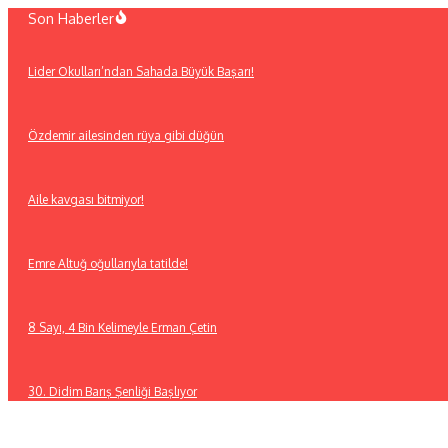
İçeriğe
Son Haberler
atla
Lider Okulları’ndan Sahada Büyük Başarı!
Özdemir ailesinden rüya gibi düğün
Aile kavgası bitmiyor!
Emre Altuğ oğullarıyla tatilde!
8 Sayı, 4 Bin Kelimeyle Erman Çetin
30. Didim Barış Şenliği Başlıyor