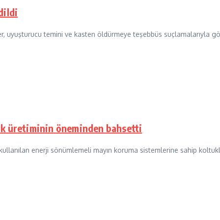
dildi
r, uyuşturucu temini ve kasten öldürmeye teşebbüs suçlamalarıyla göza
uk üretiminin öneminden bahsetti
llanılan enerji sönümlemeli mayın koruma sistemlerine sahip koltukla