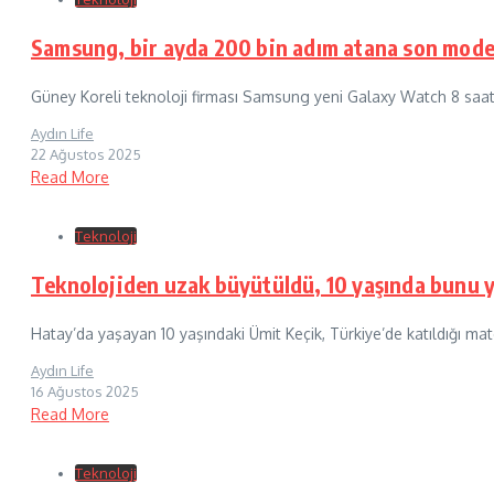
Samsung, bir ayda 200 bin adım atana son model 
Güney Koreli teknoloji firması Samsung yeni Galaxy Watch 8 saatin
Aydın Life
22 Ağustos 2025
Read More
Teknoloji
Teknolojiden uzak büyütüldü, 10 yaşında bunu y
Hatay’da yaşayan 10 yaşındaki Ümit Keçik, Türkiye’de katıldığı mat
Aydın Life
16 Ağustos 2025
Read More
Teknoloji