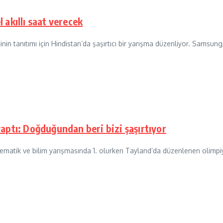
akıllı saat verecek
in tanıtımı için Hindistan’da şaşırtıcı bir yarışma düzenliyor. Samsun
aptı: Doğduğundan beri bizi şaşırtıyor
ematik ve bilim yarışmasında 1. olurken Tayland’da düzenlenen olimpiyat