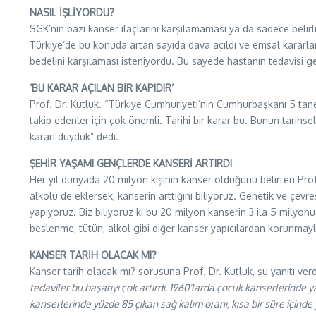
NASIL İŞLİYORDU?
SGK’nın bazı kanser ilaçlarını karşılamaması ya da sadece belirl
Türkiye’de bu konuda artan sayıda dava açıldı ve emsal kararlar
bedelini karşılaması isteniyordu. Bu sayede hastanın tedavisi
‘BU KARAR AÇILAN BİR KAPIDIR’
Prof. Dr. Kutluk. “Türkiye Cumhuriyeti’nin Cumhurbaşkanı 5 tane
takip edenler için çok önemli. Tarihi bir karar bu. Bunun tarihs
kararı duyduk” dedi.
ŞEHİR YAŞAMI GENÇLERDE KANSERİ ARTIRDI
Her yıl dünyada 20 milyon kişinin kanser olduğunu belirten Prof
alkolü de eklersek, kanserin arttığını biliyoruz. Genetik ve çev
yapıyoruz. Biz biliyoruz ki bu 20 milyon kanserin 3 ila 5 milyon
beslenme, tütün, alkol gibi diğer kanser yapıcılardan korunmayla
KANSER TARİH OLACAK MI?
Kanser tarih olacak mı? sorusuna Prof. Dr. Kutluk, şu yanıtı verdi
tedaviler bu başarıyı çok artırdı. 1960’larda çocuk kanserlerinde y
kanserlerinde yüzde 85 çıkan sağ kalım oranı, kısa bir süre için