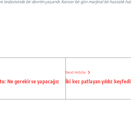
 ve tedavisinde bir devrim yaşandı. Kanser bir gün marjinal bir hastalık ha
Next Article
ştu: Ne gerekirse yapacağız
İki kez patlayan yıldız keşfedil