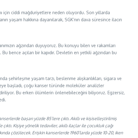
nı için ciddi mağduriyetlere neden oluyordu. Son yıllarda
stanın yaşam hakkına dayanılarak, SGK’nın dava süresince ilacın
şkanımızın ağzından duyuyoruz. Bu konuyu bilen ve rakamları
 Bu bence açılan bir kapıdır. Devletin en yetkili ağzından bu
nda şehirleşme yaşam tarzı, beslenme alışkanlıkları, sigara ve
lmeye başladı, çoğu kanser türünde moleküler analizler
riliyor. Bu erken ölümlerin önlenebileceğini biliyoruz. Egzersiz,
edi.
erlerde başarı yüzde 85’lere çıktı. Akıllı ve kişiselleştirilmiş
tı. Kişiye yönelik tedaviler, akıllı ilaçlar ile çocukluk çağı
ında çözülecek. Erişkin kanserlerde 1960’larda yüzde 10-20, iken