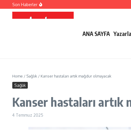
Emre Altuğ oğullarıyla tatilde!
İçeriğe atla
Son Haberler
8 Sayı, 4 Bin Kelimeyle Erman Çetin
30. Didim Barış Şenliği Başlıyor
ANA SAYFA
Yazarl
Home
/
Sağlık
/
Kanser hastaları artık mağdur olmayacak
Sağlık
Kanser hastaları artık
4 Temmuz 2025