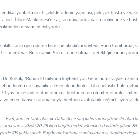
i endikasyonlarla sınırlı şekilde ödeme yapması, pek çok hasta ve yakı
 alındı. İdare Mahkemesi’ne açılan davalarda, ilacın aciliyetine ve ha
 gecikmeden devam edebiliyordu.
 akıllı ilacın geri ödeme listesine alındığını söyledi. Bunu Cumhurba
el bir önemi var. Bu rakamın 5’in üstünde olması gerektiğine inanıyorum.
. Dr. Kutluk, “Bunun 10 milyonu kaybediliyor. Genç nüfusta yakın zama
resel nedenleri de sayabiliriz. Genetik nedenler daha anlaşılır hale ge
u 70 yaş öncesinden olan ölümler, bunlar erken ölümler olarak isimlendi
 ve erken kanser taramalarıyla bunların azaltılabileceğini biliyoruz” d
: “
Evet, kanser tarih olacak. Daha önce sağ kalım oranı yüzde 25 olan kans
aşama şansı yüzde 20-25 iken bugün hedef yönelik tedavilerle yüzde 85’e çık
de yüzde 100 yaklaşacak. Bugün mekanizması anlaşılmamış tümörler de yak