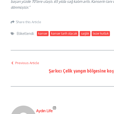
başarı yüzde 70’lere ulaştı. 65 yılda sağ kalım arttı. Kanserin tanı
dönmüştür.”
Share this Article
Etiketlendi:
kanser
kanser tarih olacak
sağlık
tezer kutluk
Previous Article
Şarkıcı Çelik yangın bölgesine ko
Aydın Life