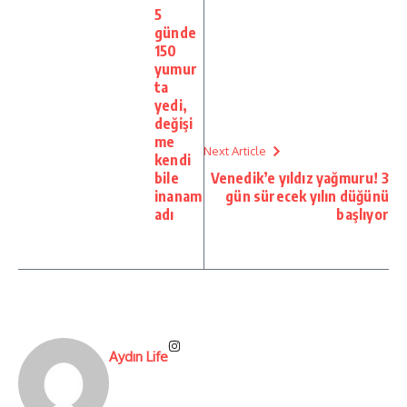
5
günde
150
yumur
ta
yedi,
değişi
me
Next Article
kendi
bile
Venedik’e yıldız yağmuru! 3
inanam
gün sürecek yılın düğünü
adı
başlıyor
Aydın Life