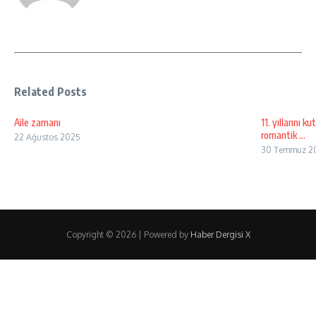
Related Posts
Aile zamanı
11. yıllarını 
romantik ...
22 Ağustos 2025
30 Temmuz 2
Copyright © 2026 | Powered by
Haber Dergisi X