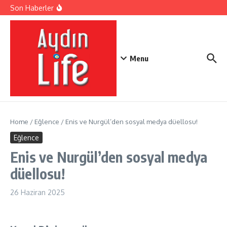
Emre Altuğ oğullarıyla tatilde!
İçeriğe atla
Son Haberler
8 Sayı, 4 Bin Kelimeyle Erman Çetin
30. Didim Barış Şenliği Başlıyor
Menu
Home
/
Eğlence
/
Enis ve Nurgül’den sosyal medya düellosu!
Eğlence
Enis ve Nurgül’den sosyal medya
düellosu!
26 Haziran 2025