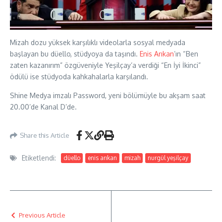
Mizah dozu yüksek karşılıklı videolarla sosyal medyada
başlayan bu düello, stüdyoya da taşındı.
Enis Arıkan
’ın “Ben
zaten kazanırım” özgüveniyle Yeşilçay’a verdiği “En İyi İkinci”
ödülü ise stüdyoda kahkahalarla karşılandı.
Shine Medya imzalı Password, yeni bölümüyle bu akşam saat
20.00’de Kanal D’de.
Share this Article
Etiketlendi:
düello
enis arıkan
mizah
nurgül yeşilçay
Previous Article