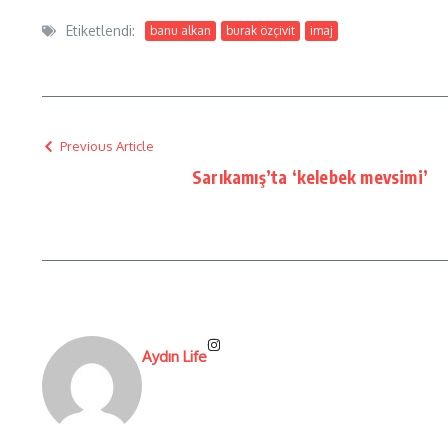
Etiketlendi:
banu alkan
burak özçivit
imaj
Previous Article
Sarıkamış’ta ‘kelebek mevsimi’
Aydın Life