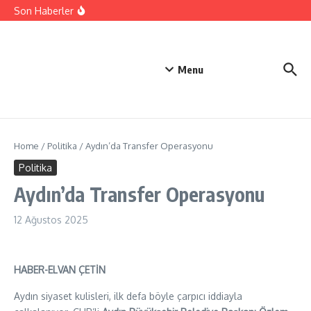
Emre Altuğ oğullarıyla tatilde!
İçeriğe atla
Son Haberler
8 Sayı, 4 Bin Kelimeyle Erman Çetin
30. Didim Barış Şenliği Başlıyor
Menu
Home
/
Politika
/
Aydın’da Transfer Operasyonu
Politika
Aydın’da Transfer Operasyonu
12 Ağustos 2025
HABER-ELVAN ÇETİN
Aydın siyaset kulisleri, ilk defa böyle çarpıcı iddiayla