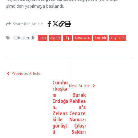
şimdiden yapılmaya başlandı.
Share this Article
Etiketlendi:
akp
aydın
chp
karacasu
koçarlı
kuyucak
Previous Article
Cumhu
Next Article
rbaşka
nı
Burak
Erdoğa
Pehliva
n,
n’a
Zelens
Cenaze
ki ile
Namazı
görüşt
Çıkışı
ü
Saldırı