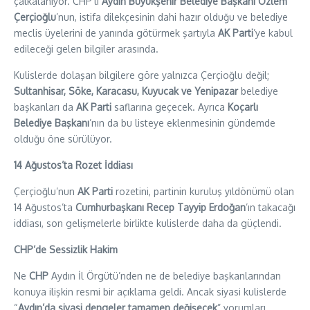
çalkalanıyor. CHP’li
Aydın Büyükşehir Belediye Başkanı Özlem
Çerçioğlu
’nun, istifa dilekçesinin dahi hazır olduğu ve belediye
meclis üyelerini de yanında götürmek şartıyla
AK Parti
’ye kabul
edileceği gelen bilgiler arasında.
Kulislerde dolaşan bilgilere göre yalnızca Çerçioğlu değil;
Sultanhisar, Söke, Karacasu, Kuyucak ve Yenipazar
belediye
başkanları da
AK Parti
saflarına geçecek. Ayrıca
Koçarlı
Belediye Başkanı
’nın da bu listeye eklenmesinin gündemde
olduğu öne sürülüyor.
14 Ağustos’ta Rozet İddiası
Çerçioğlu’nun
AK Parti
rozetini, partinin kuruluş yıldönümü olan
14 Ağustos’ta
Cumhurbaşkanı Recep Tayyip Erdoğan
’ın takacağı
iddiası, son gelişmelerle birlikte kulislerde daha da güçlendi.
CHP’de Sessizlik Hakim
Ne
CHP
Aydın İl Örgütü’nden ne de belediye başkanlarından
konuya ilişkin resmi bir açıklama geldi. Ancak siyasi kulislerde
“
Aydın’da siyasi dengeler tamamen değişecek
” yorumları