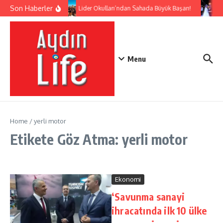
İçeriğe atla
Son Haberler
Lider Okulları’ndan Sahada Büyük Başarı!
Menu
Home
/
yerli motor
Etikete Göz Atma: yerli motor
Ekonomi
‘Savunma sanayi
ihracatında ilk 10 ülke