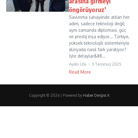
arasına girmeyi
öngörüyoruz’
Savunma sanayiinde atılan her
adım, sadece teknoloji değil;
aynı zamanda diplomasi, güç
ve prestij inşa ediyor… Türkiye,
yüksek teknolojili sistemleriyle
dünyada nasıl fark yaratıyor?
İşte detaylar&#8...
Aydın Life
5 Temmuz 2025
Read More
Copyright © 2026 | Powered by
Haber Dergisi X