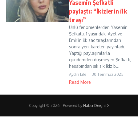
Yasemin Şefkatli
paylaştı: “İkizlerin ilk
tıraşı”
Ünlü fenomenlerden Yasemin
Şefkatli, 1 yaşındaki Ayel ve
Emir’in ilk saç tıraşlarından
sonra yeni kareleri yayınladı.
Yaptığı paylaşımlarla
gündemden düşmeyen Şefkatli,
hesabından sık sık ikiz b...
Aydın Life
30 Temmuz 2025
Read More
Copyright © 2026 | Powered by
Haber Dergisi X