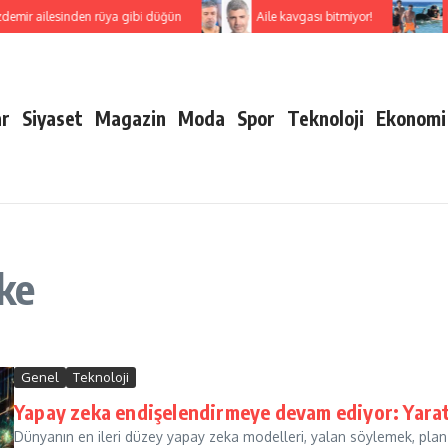
emir ailesinden rüya gibi düğün
Aile kavgası bitmiyor!
ar
Siyaset
Magazin
Moda
Spor
Teknoloji
Ekonomi
ke
Genel
Teknoloji
Yapay zeka endişelendirmeye devam ediyor: Yaratıc
Dünyanın en ileri düzey yapay zeka modelleri, yalan söylemek, plan k