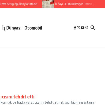
Emre Altuğ oğullarıyla tatilde!
8 Sayı, 4 Bin Kelimeyle Erman Çetin
İş Dünyası
Otomobil
ısını tehdit etti
urmak ve hatta yaratıcılarını tehdit etmek gibi bilim insanlarını