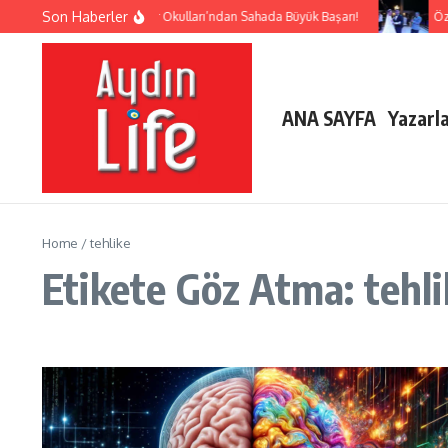
İçeriğe atla
Son Haberler
Lider Okulları’ndan Sahada Büyük Başarı!
Özd
ANA SAYFA
Yazarl
Home
/
tehlike
Etikete Göz Atma: tehli