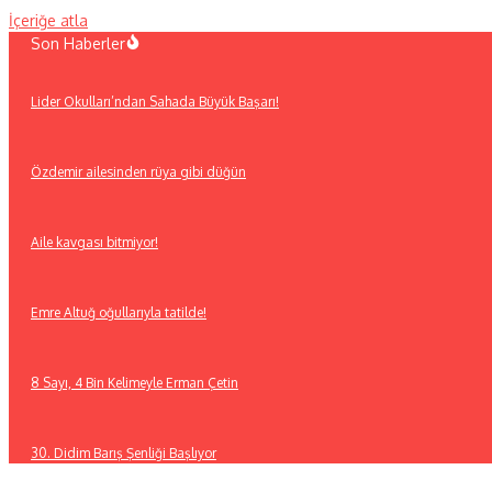
İçeriğe atla
Son Haberler
Lider Okulları’ndan Sahada Büyük Başarı!
Özdemir ailesinden rüya gibi düğün
Aile kavgası bitmiyor!
Emre Altuğ oğullarıyla tatilde!
8 Sayı, 4 Bin Kelimeyle Erman Çetin
30. Didim Barış Şenliği Başlıyor