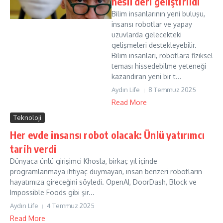
nesil deri geliştirildi
Bilim insanlarının yeni buluşu,
insansı robotlar ve yapay
uzuvlarda gelecekteki
gelişmeleri destekleyebilir.
Bilim insanları, robotlara fiziksel
teması hissedebilme yeteneği
kazandıran yeni bir t...
Aydın Life
8 Temmuz 2025
Read More
Teknoloji
Her evde insansı robot olacak: Ünlü yatırımcı
tarih verdi
Dünyaca ünlü girişimci Khosla, birkaç yıl içinde
programlanmaya ihtiyaç duymayan, insan benzeri robotların
hayatımıza gireceğini söyledi. OpenAI, DoorDash, Block ve
Impossible Foods gibi şir...
Aydın Life
4 Temmuz 2025
Read More