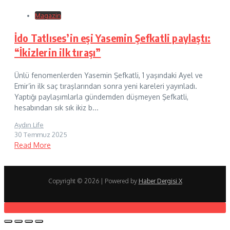
Magazin
İdo Tatlıses’in eşi Yasemin Şefkatli paylaştı:
“İkizlerin ilk tıraşı”
Ünlü fenomenlerden Yasemin Şefkatli, 1 yaşındaki Ayel ve
Emir’in ilk saç tıraşlarından sonra yeni kareleri yayınladı.
Yaptığı paylaşımlarla gündemden düşmeyen Şefkatli,
hesabından sık sık ikiz b...
Aydın Life
30 Temmuz 2025
Read More
Copyright © 2026 | Powered by
Haber Dergisi X