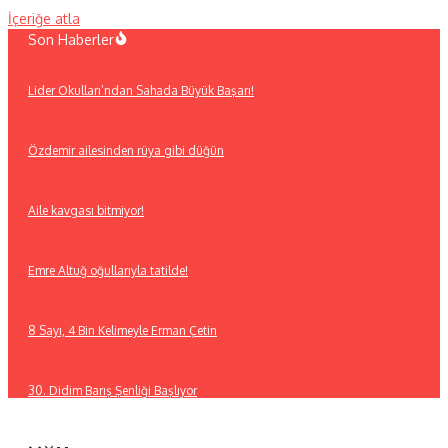
İçeriğe atla
Son Haberler
Lider Okulları’ndan Sahada Büyük Başarı!
Özdemir ailesinden rüya gibi düğün
Aile kavgası bitmiyor!
Emre Altuğ oğullarıyla tatilde!
8 Sayı, 4 Bin Kelimeyle Erman Çetin
30. Didim Barış Şenliği Başlıyor