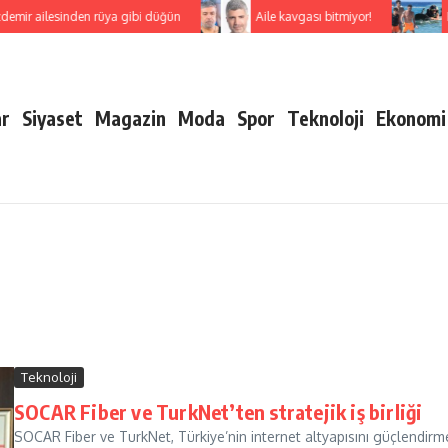
emir ailesinden rüya gibi düğün
Aile kavgası bitmiyor!
E
ar
Siyaset
Magazin
Moda
Spor
Teknoloji
Ekonomi
r
Teknoloji
SOCAR Fiber ve TurkNet’ten stratejik iş birliği
SOCAR Fiber ve TurkNet, Türkiye’nin internet altyapısını güçlendirmek