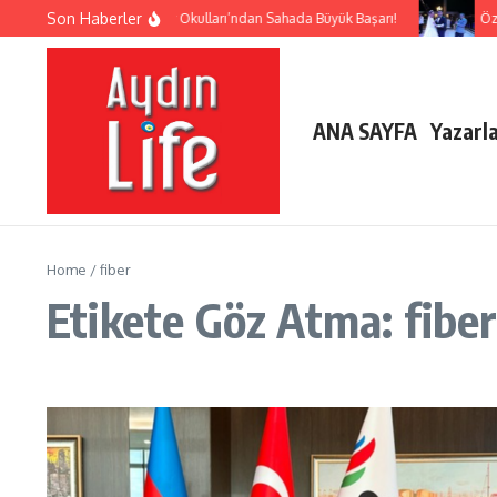
İçeriğe atla
Son Haberler
Lider Okulları’ndan Sahada Büyük Başarı!
Özd
ANA SAYFA
Yazarl
Home
/
fiber
Etikete Göz Atma: fibe