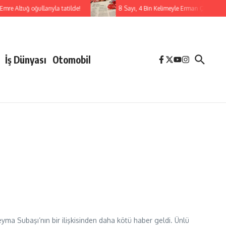
mre Altuğ oğullarıyla tatilde!
8 Sayı, 4 Bin Kelimeyle Erman Çetin
İş Dünyası
Otomobil
Şeyma Subaşı’nın bir ilişkisinden daha kötü haber geldi. Ünlü