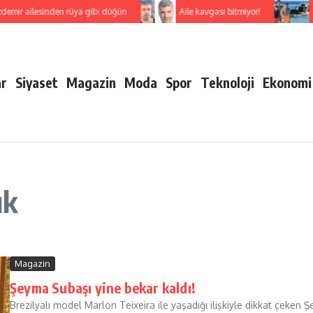
emir ailesinden rüya gibi düğün
Aile kavgası bitmiyor!
E
ar
Siyaset
Magazin
Moda
Spor
Teknoloji
Ekonomi
ık
Magazin
Şeyma Subaşı yine bekar kaldı!
Brezilyalı model Marlon Teixeira ile yaşadığı ilişkiyle dikkat çeken 