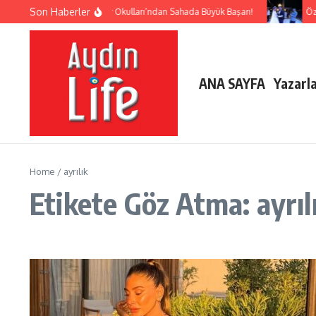
İçeriğe atla
Son Haberler
Lider Okulları’ndan Sahada Büyük Başarı!
Özd
ANA SAYFA
Yazarl
Home
/
ayrılık
Etikete Göz Atma: ayrıl